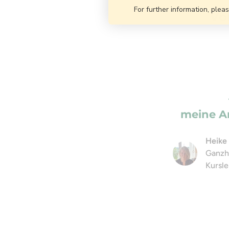
For further information, plea
Vo
meine Ar
Heike
Ganzhe
Kursle