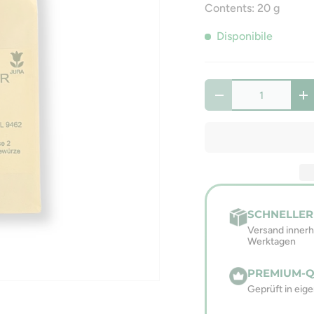
Contents: 20 g
Disponibile
Q.tà
-
+
SCHNELLER
Versand innerh
Werktagen
PREMIUM-Q
Geprüft in eig