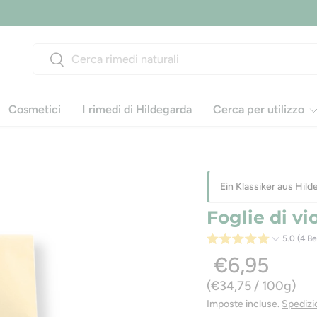
Consigliato da naturopati e medici
Cerca
Cerca
Cosmetici
I rimedi di Hildegarda
Cerca per utilizzo
Ein Klassiker aus Hil
Foglie di vi
5.0 (4 B
€6,95
Prezzo unitario
€34,75
/
100g
Imposte incluse.
Spedizi