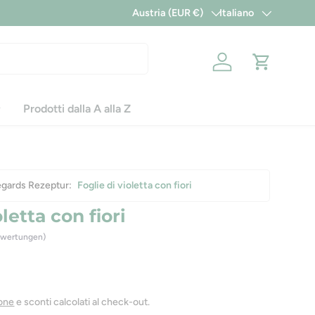
Austria (EUR €)
Italiano
Paese/Regione
Lingua
Accedi
Carrello
Prodotti dalla A alla Z
degards Rezeptur:
Foglie di violetta con fiori
oletta con fiori
ewertungen)
one
e sconti calcolati al check-out.