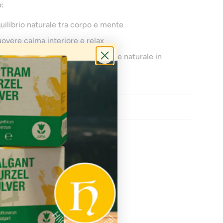
o:
uilibrio naturale tra corpo e mente
overe calma interiore e relax
cina, per tisane o come ingrediente naturale in
nessere