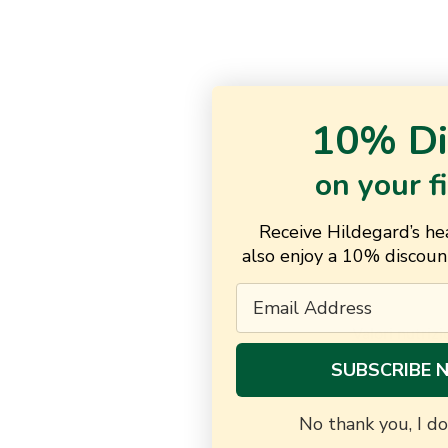
10% Di
on your f
Receive Hildegard’s hea
also enjoy a 10% discount
Email
Valori nutrizi
SUBSCRIBE 
No thank you, I do