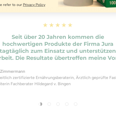
se refer to our
Privacy Policy
n Heilpraktikern & Ärzten empfohl
★★★★★
Seit über 20 Jahren kommen die
hochwertigen Produkte der Firma Jura
tagtäglich zum Einsatz und unterstütze
beit. Die Resultate übertreffen meine Vo
 Zimmermann
itlich zertifizierte Ernährungsberaterin, Ärztlich geprüfte Fast
iterin Fachberater Hildegard v. Bingen
Carica slide 1 di 5
Carica slide 2 di 5
Carica slide 3 di 5
Carica slide 4 di 5
Carica slide 5 di 5