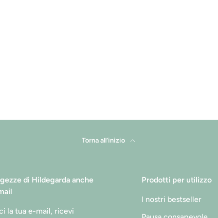
Torna all’inizio
gezze di Hildegarda anche
Prodotti per utilizzo
mail
I nostri bestseller
i la tua e-mail, ricevi
Pausa consapevole