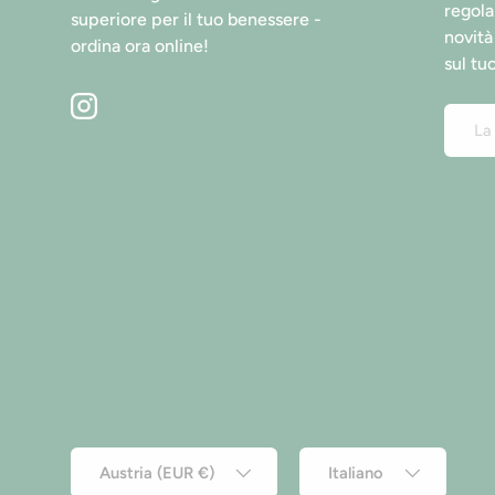
regola
superiore per il tuo benessere -
novità
ordina ora online!
sul tu
Email
Instagram
Paese/Regione
Lingua
Austria (EUR €)
Italiano