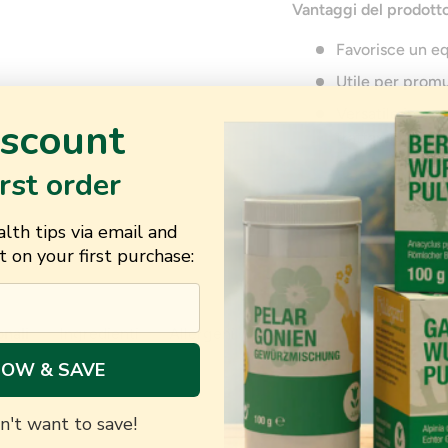
Vantaggi del prodott
Favorisce un eq
Utile per promu
Versatile in cu
scount
trattamenti be
irst order
lth tips via email and
 on your first purchase:
onali
Ingredienti
Allergeni
NOW & SAVE
n't want to save!