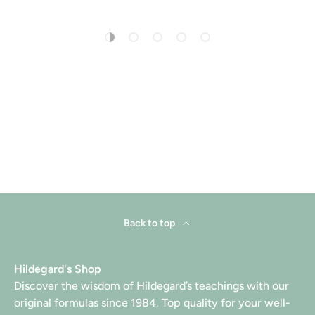
Load slide 1 of 5
Load slide 2 of 5
Load slide 3 of 5
Load slide 4 of 5
Load slide 5 of 5
Back to top
Hildegard's Shop
Discover the wisdom of Hildegard’s teachings with our
original formulas since 1984. Top quality for your well-