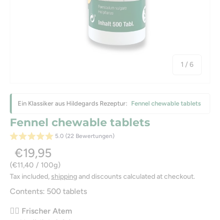
of
1
/
6
Ein Klassiker aus Hildegards Rezeptur:
Fennel chewable tablets
Fennel chewable tablets
5.0 (22 Bewertungen)
€19,95
Unit price
€11,40
/
100g
Tax included,
shipping
and discounts calculated at checkout.
Contents: 500 tablets
😮‍💨 Frischer Atem