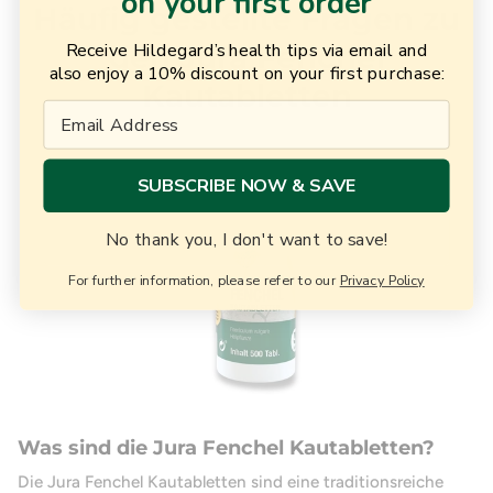
on your first order
Häufig gestellte Fragen zu
Receive Hildegard’s health tips via email and
den Jura Fenchel
also enjoy a 10% discount on your first purchase:
Kautabletten
Email
SUBSCRIBE NOW & SAVE
No thank you, I don't want to save!
For further information, please refer to our
Privacy Policy
Was sind die Jura Fenchel Kautabletten?
Die Jura Fenchel Kautabletten sind eine traditionsreiche